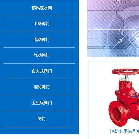
…
蒸汽疏水阀
手动阀门
电动阀门
气动阀门
自力式阀门
消防阀门
卫生级阀门
闸门
消防专用信号