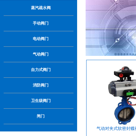
…
蒸汽疏水阀
手动阀门
电动阀门
气动阀门
自力式阀门
消防阀门
卫生级阀门
闸门
气动对夹式软密封蝶阀-