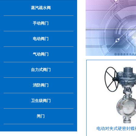
…
蒸汽疏水阀
手动阀门
电动阀门
气动阀门
自力式阀门
消防阀门
卫生级阀门
闸门
电动对夹式硬密封蝶阀-