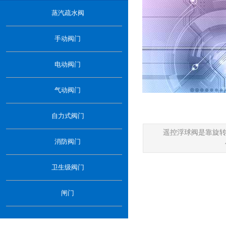
…
蒸汽疏水阀
手动阀门
电动阀门
气动阀门
自力式阀门
遥控浮球阀是靠旋转
消防阀门
卫生级阀门
闸门