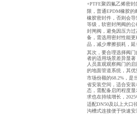
+PTFE
聚四氟乙烯密封
限，普通
EPDM
橡胶的
橡胶密封件，否则会导
等级，软密封闸阀的公
封闸阀，避免因压力过
备，需选用密封性能更
品，减少摩擦损耗，延
其次，要合理选择阀门
者的适用场景差异显著
人员直观观察阀门的启
的地面管道系统，其优
市场份额的
68.2%
，是
省安装空间，适合安装
态，需配备启闭程度显
求也在持续增长，
2025
适配
DN50
及以上大口
沟槽式连接便于快速安